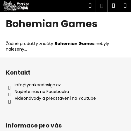
K
Přejít
Hledat
Náku
M
Přihlášen
na
o
obsah
Zpět
Zpět
košík
š
Bohemian Games
í
C
k
o
Žádné produkty značky
Bohemian Games
nebyly
p
nalezeny...
o
Z
t
á
ř
Kontakt
p
e
a
b
info
@
yorrkeedesign.cz
t
u
Najdete nás na Facebooku
í
Videonávody a představení na Youtube
j
e
t
e
Informace pro vás
n