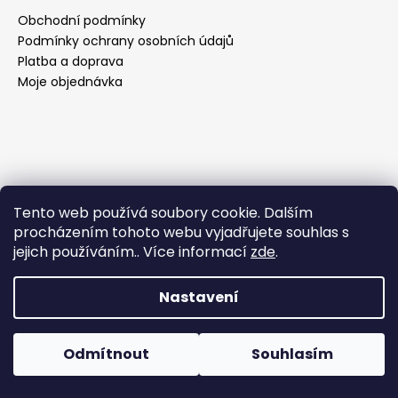
a
Obchodní podmínky
j
Podmínky ochrany osobních údajů
Platba a doprava
í
Moje objednávka
t
?
HLEDAT
Tento web používá soubory cookie. Dalším
Vytvořil Shoptet
procházením tohoto webu vyjadřujete souhlas s
Copyright 2026
Yorrkee DESIGN
. Všechna práva
jejich používáním.. Více informací
zde
.
vyhrazena.
D
Nastavení
o
p
o
Odmítnout
Souhlasím
r
u