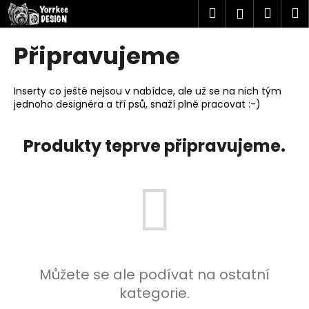
K
Přejít
Hledat
Náku
M
Přihlášen
na
o
obsah
Zpět
Zpět
košík
š
Připravujeme
í
C
k
o
Inserty co ještě nejsou v nabídce, ale už se na nich tým
jednoho designéra a tří psů, snaží plně pracovat :-)
p
o
Produkty teprve připravujeme.
t
ř
e
b
u
j
e
t
Můžete se ale podívat na ostatní
e
kategorie.
n