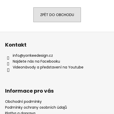
a
j
ZPĚT DO OBCHODU
í
t
?
Z
á
Kontakt
p
a
info
@
yorrkeedesign.cz
HLEDAT
t
Najdete nás na Facebooku
í
Videonávody a představení na Youtube
D
o
Informace pro vás
p
o
Obchodní podmínky
r
Podmínky ochrany osobních údajů
u
Platba a doprava