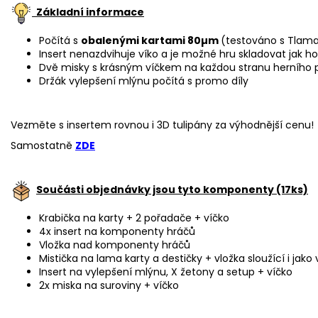
Základní informace
Počítá s
obalenými kartami 80
µm
(testováno s Tlam
Insert nenazdvihuje víko a je možné hru skladovat jak hor
Dvě misky s krásným víčkem na každou stranu herního p
Držák vylepšení mlýnu počítá s promo díly
Vezměte s insertem rovnou i 3D tulipány za výhodnější cenu!
Samostatně
ZDE
Součásti objednávky jsou tyto komponenty (17ks)
Krabička na karty + 2 pořadače + víčko
4x insert na komponenty hráčů
Vložka nad komponenty hráčů
Mistička na lama karty a destičky + vložka sloužící i jako 
Insert na vylepšení mlýnu, X žetony a setup + víčko
2x miska na suroviny + víčko