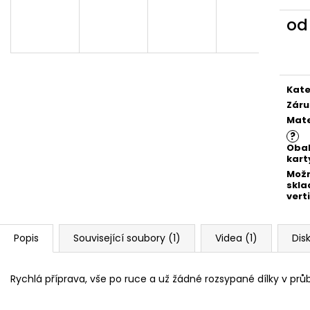
METAL GEAR SOLID: DESKOVÁ HRA-
OBROZENÍ - IN
INSERT PRO DESKOVOU HRU
HRU
o
569 Kč
399 Kč
Měr
cena
Kate
Záru
Mate
?
Oba
kart
Mož
skla
vert
Popis
Související soubory (1)
Videa (1)
Dis
Rychlá příprava, vše po ruce a už žádné rozsypané dílky v prů