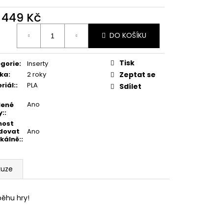
SERT PRO DESKOVOU
d
449 Kč
ná
DO KOŠÍKU
:
Tisk
gorie
:
Inserty
ka
:
2 roky
Zeptat se
riál:
:
PLA
Sdílet
Ano
lené
y:
:
nost
dovat
Ano
ikálně:
:
kuze
běhu hry!