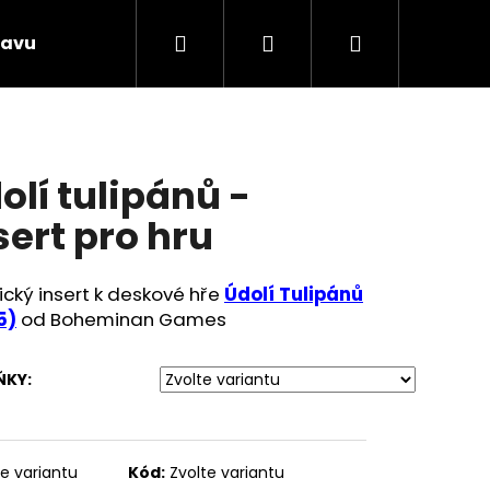
Hledat
Přihlášení
Nákupní
ravujeme
Zakázkový tisk
Máte dotaz?
P
košík
olí tulipánů -
sert pro hru
ický insert k deskové hře
Údolí Tulipánů
5)
od Boheminan Games
ŇKY:
Následující
te variantu
Kód:
Zvolte variantu