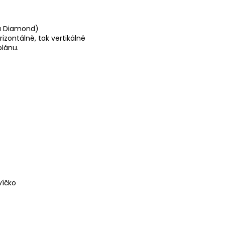
a Diamond)
izontálně, tak vertikálně
lánu.
víčko