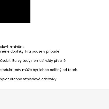
ude-li zmíněno.
íněné doplňky. Hra pouze v případě
působit. Barvy tedy nemusí vždy přesně
 produkt tedy může být lehce odlišný od fotek,
 objevit drobné vzhledové odchylky