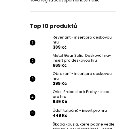
Nová registrace
Zapomenuté heslo
Top 10 produktů
Revenant - insert pro deskovou
hru
389 Kč
Metal Gear Solid: Desková hra-
insert pro deskovou hru
569 Kč
Obrození - insert pro deskovou
hru
399 Kč
Orloj: Srdce staré Prahy - insert
pro hru
549 Kč
Údolí tulipánů - insert pro hru
449 Kč
Škoda kouzla, které padne vedle