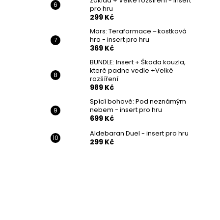
základ + Velké rozšíření - insert
pro hru
299 Kč
Mars: Teraformace ‒ kostková
hra - insert pro hru
369 Kč
BUNDLE: Insert + Škoda kouzla,
které padne vedle +Velké
rozšíření
989 Kč
Spící bohové: Pod neznámým
nebem - insert pro hru
699 Kč
Aldebaran Duel - insert pro hru
299 Kč