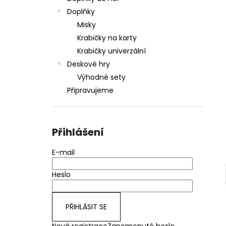
REVENANT - INSERT PRO DESKOVOU
l
HRU
Doplňky
389 Kč
Misky
Krabičky na karty
Krabičky univerzální
Deskové hry
Výhodné sety
Připravujeme
Přihlášení
E-mail
Heslo
PŘIHLÁSIT SE