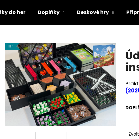
ňky do her
Doplňky
Deskové hry
Přip
Co potřebujete najít?
TIP
Úd
HLEDAT
in
Prakt
Doporučujeme
(202
DOPL
Zvol