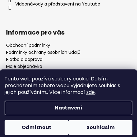
í
Videonávody a představení na Youtube
Informace pro vás
Obchodní podmínky
Podmínky ochrany osobních údajů
Platba a doprava
Moje objednávka
Tento web používá soubory cookie. Dalším
procházením tohoto webu vyjadřujete souhlas s
jejich používáním.. Více informací
zde
.
Nastavení
Vytvořil Shoptet
Copyright 2026
Yorrkee DESIGN
. Všechna práva
Odmítnout
Souhlasím
vyhrazena.