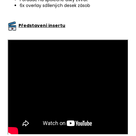
6x overlay sdílených desek zásob
Představení insertu