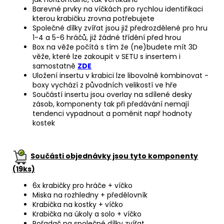
Barevné prvky na víčkách pro rychlou identifikaci
kterou krabičku zrovna potřebujete
Společné dílky zvířat jsou již předrozdělené pro hru
1-4 a 5-6 hráčů, již žádné třídění před hrou
Box na věže počítá s tím že (ne)budete mít 3D
věže, které lze zakoupit v SETU s insertem i
samostatně
ZDE
Uložení insertu v krabici lze libovolně kombinovat -
boxy vychází z původních velikostí ve hře
Součástí insertu jsou overlay na sdílené desky
zásob, komponenty tak při předávání nemají
tendenci vypadnout a poměnit např hodnoty
kostek
Součásti objednávky jsou tyto komponenty
(19ks)
6x krabičky pro hráče + víčko
Miska na rozhledny + předělovník
Krabička na kostky + víčko
Krabička na úkoly a solo + víčko
Pořadač na společné dílky zvířat