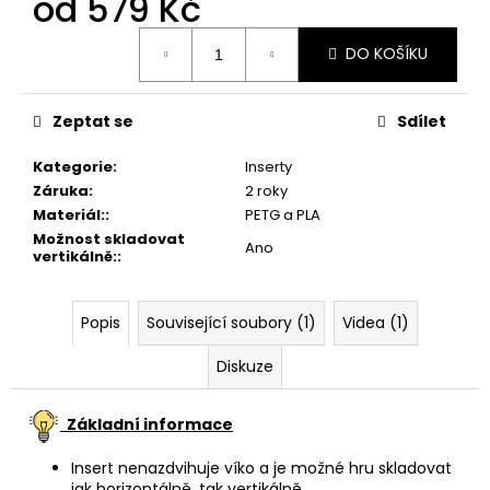
od
579 Kč
č
u
Měrná
j
DO KOŠÍKU
cena:
e
m
e
Zeptat se
Sdílet
Kategorie
:
Inserty
ALDEBARAN
Záruka
:
2 roky
DUEL
Materiál:
:
PETG a PLA
-
Možnost skladovat
INSERT
Ano
vertikálně:
:
PRO
HRU
299
Popis
Související soubory (1)
Videa (1)
Kč
Diskuze
Základní informace
Insert nenazdvihuje víko a je možné hru skladovat
jak horizontálně, tak vertikálně