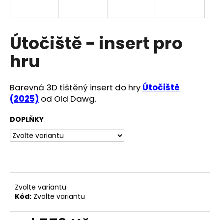
a
j
í
Útočiště - insert pro
t
hru
?
Barevná 3D tištěný insert do hry
Útočiště
(2025)
od Old Dawg.
HLEDAT
DOPLŇKY
D
o
p
Zvolte variantu
o
Kód:
Zvolte variantu
r
u