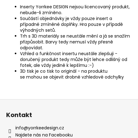
Inserty Yorrkee DESIGN nejsou licencovaný produkt,
nebude-li zmíněno.
Součástí objednávky je vždy pouze insert a
případné zmíněné doplňky. Hra pouze v případě
výhodných setů.
Trh s 3D materiály se neustále mění a já se snažím
přizpůsobit. Barvy tedy nemusí vždy přesně
odpovídat.
Vzhled a funkčnost insertu neustále zlepšuji -
doručený produkt tedy může být lehce odlišný od
fotek, ale vždy jedině k lepšímu :-)
3D tisk je co tisk to originál - na produktu
se mohou se objevit drobné vzhledové odchylky
Z
á
Kontakt
p
a
info
@
yorrkeedesign.cz
t
Najdete nás na Facebooku