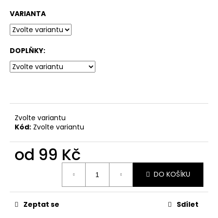
č
u
VARIANTA
j
e
m
DOPLŇKY:
e
SPÍCÍ
BOHOVÉ:
POD
NEZNÁMÝM
NEBEM
Zvolte variantu
-
Kód:
Zvolte variantu
INSERT
PRO
od
99 Kč
HRU
699
Měrná
Kč
DO KOŠÍKU
cena:
Zeptat se
Sdílet