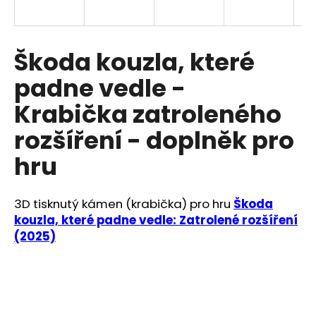
a
j
í
Škoda kouzla, které
t
padne vedle -
?
Krabička zatroleného
rozšíření - doplněk pro
hru
HLEDAT
3D tisknutý kámen (krabička) pro hru
Škoda
kouzla, které padne vedle: Zatrolené rozšíření
D
(2025)
o
p
o
r
u