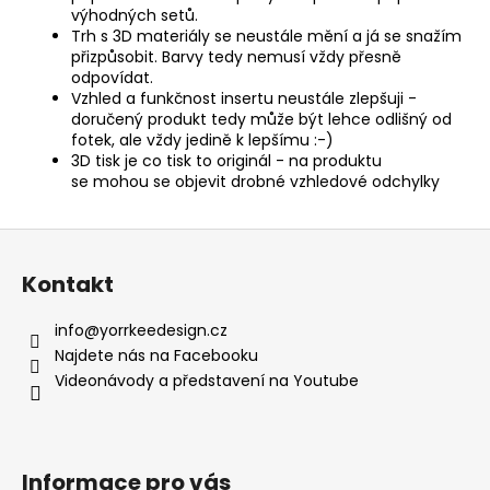
výhodných setů.
Trh s 3D materiály se neustále mění a já se snažím
přizpůsobit. Barvy tedy nemusí vždy přesně
odpovídat.
Vzhled a funkčnost insertu neustále zlepšuji -
doručený produkt tedy může být lehce odlišný od
fotek, ale vždy jedině k lepšímu :-)
3D tisk je co tisk to originál - na produktu
se mohou se objevit drobné vzhledové odchylky
Z
á
Kontakt
p
a
info
@
yorrkeedesign.cz
t
Najdete nás na Facebooku
í
Videonávody a představení na Youtube
Informace pro vás