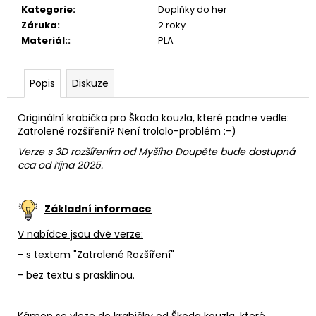
Kategorie
:
Doplňky do her
Záruka
:
2 roky
Materiál:
:
PLA
Popis
Diskuze
Originální krabička pro
Škoda kouzla, které padne vedle:
Zatrolené rozšíření? Není trololo-problém :-)
Verze s 3D rozšířením od Myšího Doupěte bude dostupná
cca od října 2025.
Základní informace
V nabídce jsou dvě verze:
- s textem "Zatrolené Rozšíření"
- bez textu s prasklinou.
Kámen se vleze do krabičky od
Škoda kouzla, které