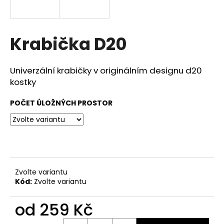
a
j
í
Krabička D20
t
?
Univerzální krabičky v originálním designu d20
kostky
POČET ÚLOŽNÝCH PROSTOR
HLEDAT
D
o
Zvolte variantu
p
Kód:
Zvolte variantu
o
r
od
259 Kč
u
Měrná