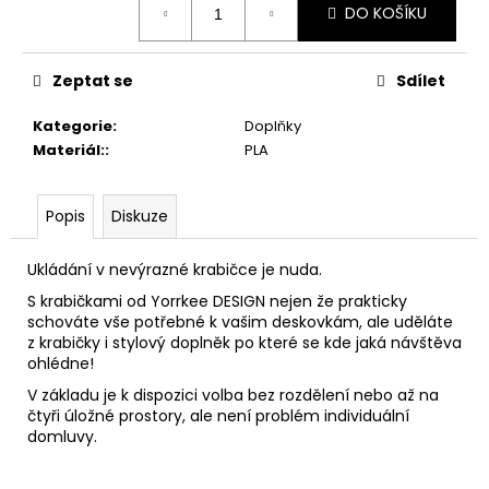
č
DO KOŠÍKU
cena:
u
j
e
Zeptat se
Sdílet
m
e
Kategorie
:
Doplňky
Materiál:
:
PLA
ÚDOLÍ
TULIPÁNŮ
Popis
Diskuze
-
INSERT
PRO
Ukládání v nevýrazné krabičce je nuda.
HRU
S krabičkami od Yorrkee DESIGN nejen že prakticky
449
schováte vše potřebné k vašim deskovkám, ale uděláte
Kč
z krabičky i stylový doplněk po které se kde jaká návštěva
ohlédne!
V základu je k dispozici volba bez rozdělení nebo až na
čtyři úložné prostory, ale není problém individuální
domluvy.