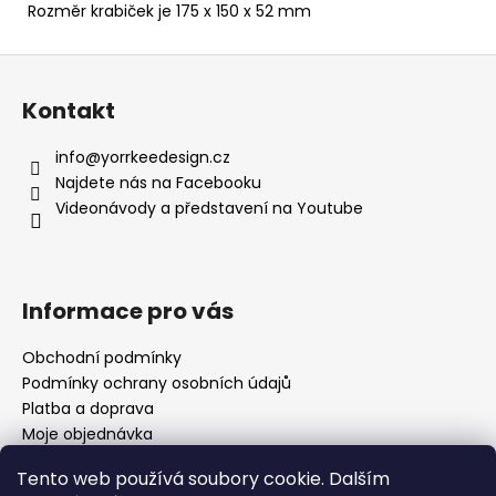
Rozměr krabiček je 175 x 150 x 52 mm
Z
á
Kontakt
p
a
info
@
yorrkeedesign.cz
t
Najdete nás na Facebooku
í
Videonávody a představení na Youtube
Informace pro vás
Obchodní podmínky
Podmínky ochrany osobních údajů
Platba a doprava
Moje objednávka
Tento web používá soubory cookie. Dalším